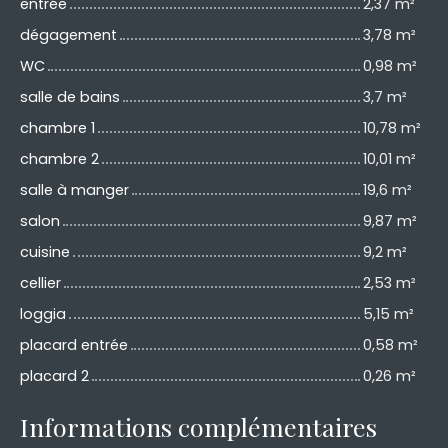
entrée
2,37 m²
dégagement
3,78 m²
WC
0,98 m²
salle de bains
3,7 m²
chambre 1
10,78 m²
chambre 2
10,01 m²
salle à manger
19,6 m²
salon
9,87 m²
cuisine
9,2 m²
cellier
2,53 m²
loggia
5,15 m²
placard entrée
0,58 m²
placard 2
0,26 m²
Informations complémentaires