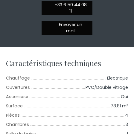
+33 6 50 44 08
11
Envoyer un
mail
Caractéristiques techniques
Chauffage
Electrique
Ouvertures
PVC/Double vitrage
Ascenseur
Oui
Surface
78.81
m²
Pièces
4
Chambres
3
Salle de bains
1