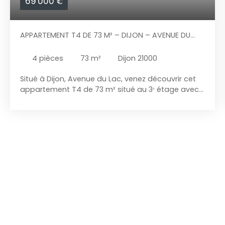
69 000
€
APPARTEMENT T4 DE 73 M² – DIJON – AVENUE DU
LAC
4
pièces
73
m²
Dijon 21000
Situé à Dijon, Avenue du Lac, venez découvrir cet
appartement T4 de 73 m² situé au 3ᵉ étage avec
ascenseur, au sein d'une copropriété fermée.
Offrant un beau potentiel après quelques travaux
de rafraîchissement, il séduira aussi bien une
famille qu'un investisseur ou des acquéreurs en
quête d'un bien à personnaliser. L'appartement se
compose d'une entrée avec placard, d'un salon-
séjour lumineux d'environ 20 m², d'une cuisine
indépendante, aménagée et équipée, avec son
cellier attenant, de trois chambres, d'une salle de
bain ainsi que d'un WC indépendant. Grâce à son
exposition Nord-Ouest, il bénéficie d'une agréable
luminosité tout au long de la journée. Une cave