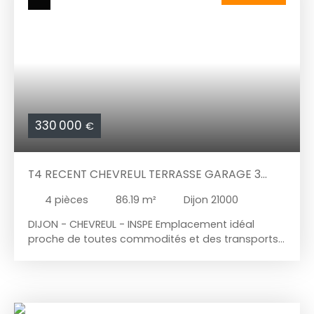
apparentes une belle hauteur sous plafond
offrant un superbe volume, chauffage individuel
électrique. Vous trouverez un escalier privatif
permettant d'accéder à une pièce de vie
lumineuse et sans vis à vis proposant un coin nuit
et un espace vie, une salle d'eau.
330 000
€
T4 RECENT CHEVREUL TERRASSE GARAGE 3
CHAMBRES
4
pièces
86.19
m²
Dijon 21000
DIJON - CHEVREUL - INSPE Emplacement idéal
proche de toutes commodités et des transports
en communs, dans une copropriété de 2025 et
calme. Au 6ème et dernier étage d'une belle
copropriété découvrez cet appartement
fonctionnel avec des prestations de qualités de
86m2. Conforme aux normes PMR, il est accessible