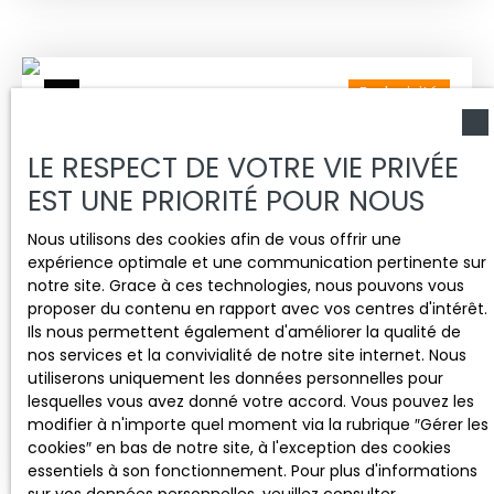
étage sur deux, comprenant une cuisine,
aménagée et équipée, ouverte sur le salon, une
chambre et une salle de douche avec WC. Ce bien
est un véritable coup de coeur, belle hauteur sous
Exclusivité
plafond, traversant, dans un environnement
calme, en retrait de la circulation. Ce bien est
lumineux et les espaces sont optimisés grâce à
LE RESPECT DE VOTRE VIE PRIVÉE
divers rangements. Chauffage gaz individuel.
Faibles charges de copropriété. Une grande cave
EST UNE PRIORITÉ POUR NOUS
complète ce bien. Il conviendra parfaitement à un
premier achat ou à un produit d'investissement
Nous utilisons des cookies afin de vous offrir une
locatif (possibilité d'acheter les meubles si
expérience optimale et une communication pertinente sur
besoin). À proximité des commodités et des
notre site. Grace à ces technologies, nous pouvons vous
145 000
€
transports. Proche du centre-ville de Dijon et du
proposer du contenu en rapport avec vos centres d'intérêt.
quartier universitaire. Stationnement aisé dans la
Ils nous permettent également d'améliorer la qualité de
rue.
nos services et la convivialité de notre site internet. Nous
APPARTEMENT TYPE 2, TRAVERSANT PROCHE
utiliserons uniquement les données personnelles pour
CENTRE VILLE
lesquelles vous avez donné votre accord. Vous pouvez les
2
pièces
47
m²
Dijon 21000
modifier à n'importe quel moment via la rubrique ″Gérer les
cookies″ en bas de notre site, à l'exception des cookies
Dijon proche centre ville, appartement de type 2
essentiels à son fonctionnement. Pour plus d'informations
traversant comprenant une entrée avec grand