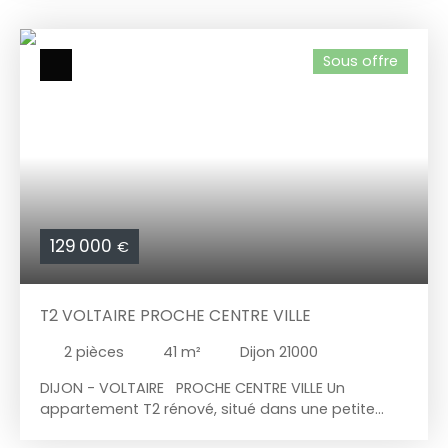
équipée, 2 chambres, un couloir avec de
nombreux rangements, une salle de bains et un
WC indépendant. Un grenier et une cave
Sous offre
complètent ce bien. Double vitrage PVC,
chauffage collectif avec répartiteurs. À proximité
immédiate du centre-ville et de la place de la
République. Proche de toutes commodités et
transports, des écoles et lycées.
129 000
€
T2 VOLTAIRE PROCHE CENTRE VILLE
2
pièces
41
m²
Dijon 21000
DIJON - VOLTAIRE PROCHE CENTRE VILLE Un
appartement T2 rénové, situé dans une petite
copropriété avec un syndic bénévole, au premier