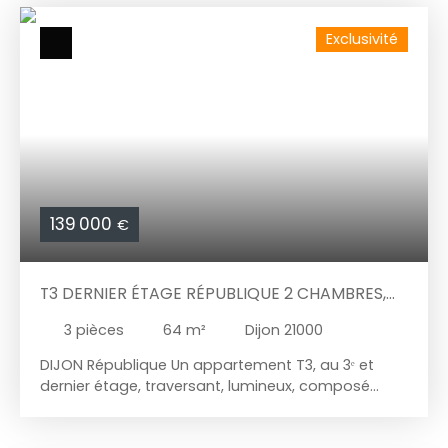
pour investisseur et primo-accédants, cet
Exclusivité
appartement au calme, au fond d'impasse de 32
m², vous séduira avec son beau salon/séjour avec
sa cuisine semi-ouverte, son bureau et sa
chambre. A venir découvrir sans tarder ! 2 caves
complètent ce bien.
139 000
€
T3 DERNIER ÉTAGE RÉPUBLIQUE 2 CHAMBRES,
BALCON
3
pièces
64
m²
Dijon 21000
DIJON République Un appartement T3, au 3ᵉ et
dernier étage, traversant, lumineux, composé
d'une entrée, d'un séjour lumineux exposé plein
sud avec balcon. Une cuisine aménagée et