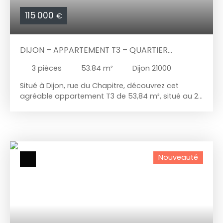
115 000
€
DIJON – APPARTEMENT T3 – QUARTIER
BOURROCHES
3
pièces
53.84
m²
Dijon 21000
Situé à Dijon, rue du Chapitre, découvrez cet
agréable appartement T3 de 53,84 m², situé au 2ᵉ
étage d'une résidence sécurisée, clôturée et
arborée. Fonctionnel et parfaitement agencé, il
constitue une belle opportunité pour un premier
achat, un investissement locatif ou une résidence
principale. L'appartement se compose d'une
Nouveauté
entrée desservant une belle pièce de vie d'environ
20 m², ouvrant sur un balcon de 3 m². La cuisine,
indépendante, aménagée et fonctionnelle.
L'espace nuit comprend deux chambres, une salle
d'eau avec WC, offrant un agencement pratique
et optimisé. Grâce à sa double exposition Est-
Ouest, l'appartement bénéficie d'une luminosité