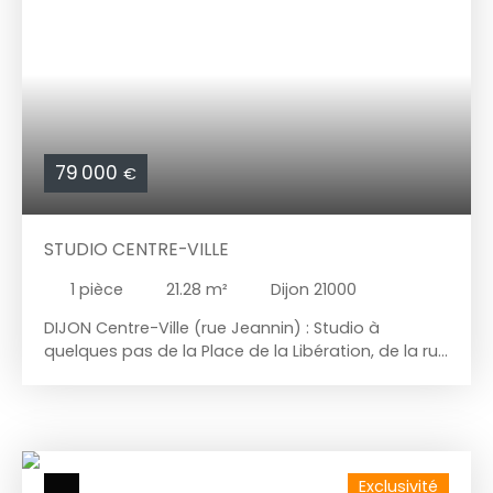
d'une terrasse privative d'une surface de 11m²
environ et d'un jardin jouissance privative avec
portillon, d'une surface de 76m² environ, exposé
Sud et Ouest Garage individuel et place de
parking privatif. Proches des commerces et accès
autoroute.
79 000
€
STUDIO CENTRE-VILLE
1
pièce
21.28
m²
Dijon 21000
DIJON Centre-Ville (rue Jeannin) : Studio à
quelques pas de la Place de la Libération, de la rue
de la Chouette. Découvrez ce charmant
appartement de 21. 28 m² carrez (28m2 au sol),
un véritable coup de cœur à proximité de toutes
les commodités. Situé au 2ème et dernier étage
d'une copropriété du 19ème. Vous profiterez d'une
Exclusivité
magnifique charpente et de murs en pierres