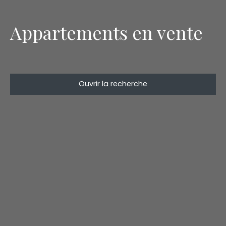
Appartements en vente
Ouvrir la recherche
Type de bien
Appartement
Localisation
Budget max (€)
Surface min (m²)