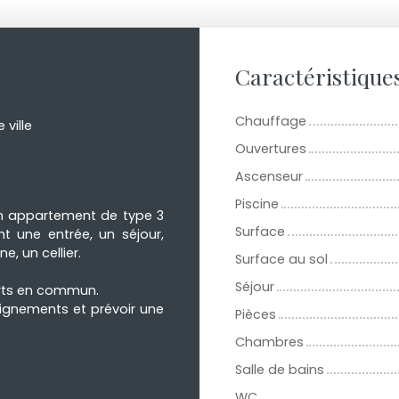
Caractéristique
Chauffage
ville
Ouvertures
Ascenseur
Piscine
un appartement de type 3
Surface
 une entrée, un séjour,
, un cellier.
Surface au sol
Séjour
rts en commun.
ignements et prévoir une
Pièces
Chambres
Salle de bains
WC