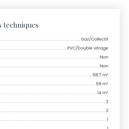
s techniques
Gaz/Collectif
PVC/Double vitrage
Non
Non
58.7
m²
59
m²
14
m²
3
2
1
1