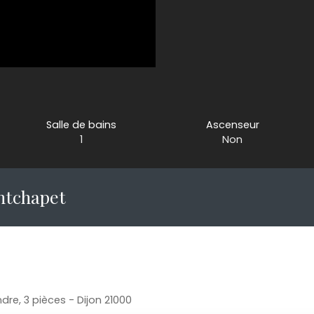
Salle de bains
Ascenseur
1
Non
ntchapet
re, 3 pièces - Dijon 21000