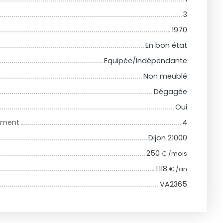
3
1970
En bon état
Equipée/Indépendante
Non meublé
Dégagée
Oui
iment
4
Dijon 21000
250
€ /mois
1 118
€ /an
VA2365