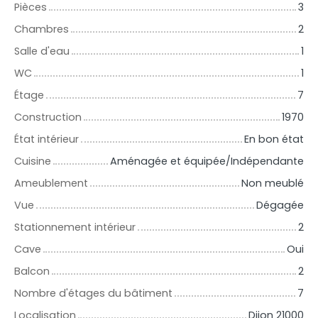
Pièces
3
Chambres
2
Salle d'eau
1
WC
1
Étage
7
Construction
1970
État intérieur
En bon état
Cuisine
Aménagée et équipée/Indépendante
Ameublement
Non meublé
Vue
Dégagée
Stationnement intérieur
2
Cave
Oui
Balcon
2
Nombre d'étages du bâtiment
7
Localisation
Dijon 21000