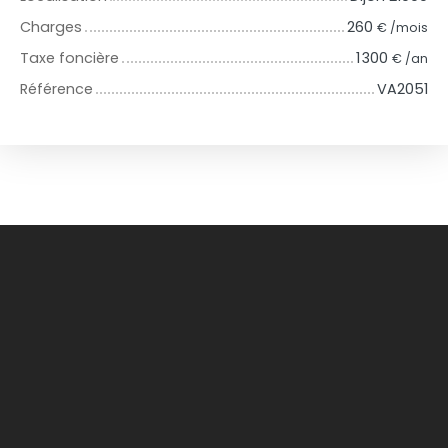
Charges
260
€ /mois
Taxe foncière
1 300
€ /an
Référence
VA2051
+