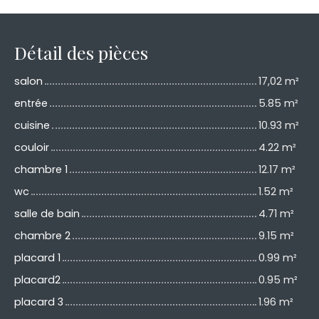
Détail des pièces
salon
17,02 m²
entrée
5.85 m²
cuisine
10.93 m²
couloir
4.22 m²
chambre 1
12.17 m²
wc
1.52 m²
salle de bain
4.71 m²
chambre 2
9.15 m²
placard 1
0.99 m²
placard2
0.95 m²
placard 3
1.96 m²