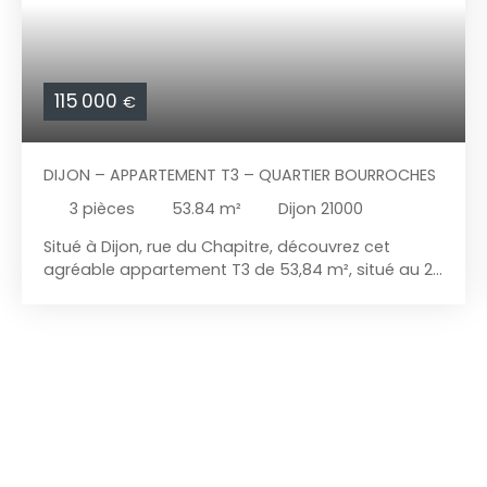
115 000
€
DIJON – APPARTEMENT T3 – QUARTIER BOURROCHES
3
pièces
53.84
m²
Dijon 21000
Situé à Dijon, rue du Chapitre, découvrez cet
agréable appartement T3 de 53,84 m², situé au 2ᵉ
étage d'une résidence sécurisée, clôturée et
arborée. Fonctionnel et parfaitement agencé, il
constitue une belle opportunité pour un premier
achat, un investissement locatif ou une résidence
principale. L'appartement se compose d'une
entrée desservant une belle pièce de vie d'environ
20 m², ouvrant sur un balcon de 3 m². La cuisine,
indépendante, aménagée et fonctionnelle.
L'espace nuit comprend deux chambres, une salle