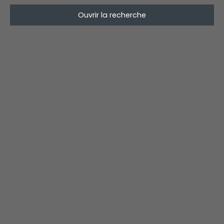
Ouvrir la recherche
Type de bien
Maison
Localisation
Marsannay-la-Côte (21160)
Budget max (€)
Surface min (m²)
Rechercher