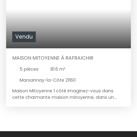
Vendu
MAISON MITOYENNE À RAFRAICHIR
5
pièces
81.6
m²
Marsannay-la-Côte 21160
Maison Mitoyenne 1 côté Imaginez-vous dans
cette charmante maison mitoyenne, dans un
écrin de tranquillité à Champagne haute. qui offre
un cadre de vie idéal pour une famille en quête de
sérénité et de tranquillité, une fois rénovée à votre
gout. Dès l'entrée, vous serez séduit par le vaste
séjour de 29 m², baigné de lumière grâce à son
exposition est-ouest. Ce cœur de la maison, avec