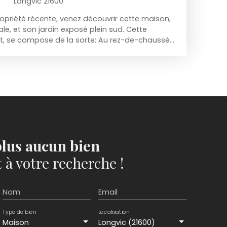
Longvic 21600
priété récente, venez découvrir cette maison,
le, et son jardin exposé plein sud. Cette
t, se compose de la sorte: Au rez-de-chaussée,
pièce de vie traversante Nord-Sud de 36 m²,
 ouverte sur le séjour, un accès directe sur la
m²). Une salle d'eau et un WC,. Au 1er étage, 2
16 m² avec espace bureau et placard, et un
 salle d'eau rénovée récemment et un WC.
 à chaleur, volet roulant électrique dans le
king complète ce bien. Idéalement située dans
 avec de la verdure à proximité. Proche de
es transports en communs, et des écoles. A
lus aucun bien
à votre recherche !
Nom
Email
Type de bien
Localisation
Maison
Longvic (21600)