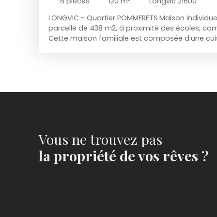
6
pièces
120
m²
Longvic 21600
LONGVIC - Quartier POMMERETS Maison individuel
parcelle de 438 m2, à proximité des écoles, co
Cette maison familiale est composée d'une cui
grand salon/séjour lumineux et donnant sur une 
bain, un wc et quatre chambres. Elle bénéficie 
avec une cave, une chaufferie buanderie, une 
un grand garage double. Située dans un quartier
cette maison constitue une opportunité idéale
Vous ne trouvez pas
la propriété de vos rêves ?